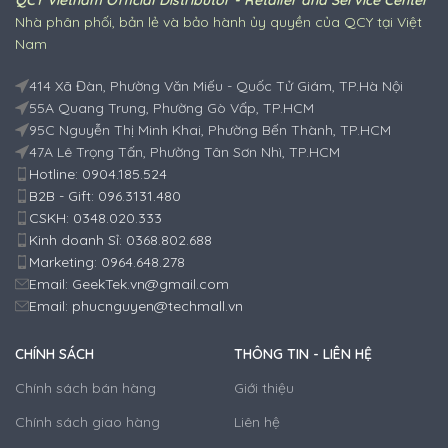
Nhà phân phối, bản lẻ và bảo hành ủy quyền của QCY tại Việt
Nam
414 Xã Đàn, Phường Văn Miếu - Quốc Tử Giám, TP.Hà Nội
55A Quang Trung, Phường Gò Vấp, TP.HCM
95C Nguyễn Thị Minh Khai, Phường Bến Thành, TP.HCM
47A Lê Trọng Tấn, Phường Tân Sơn Nhì, TP.HCM
Hotline: 0904.185.524
B2B - Gift: 096.3131.480
CSKH: 0348.020.333
Kinh doanh Sỉ: 0368.802.688
Marketing: 0964.648.278
Email: GeekTek.vn@gmail.com
Email: phucnguyen@techmall.vn
CHÍNH SÁCH
THÔNG TIN - LIÊN HỆ
Chính sách bán hàng
Giới thiệu
Chính sách giao hàng
Liên hệ