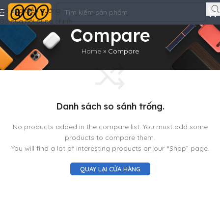
Bỏ qua điều hướng
Bỏ qua nội dung chính
Compare
Home
»
Compare
Danh sách so sánh trống.
No products added in the compare list. You must add some
products to compare them.
You will find a lot of interesting products on our “Shop” page.
QUAY LẠI CỬA HÀNG