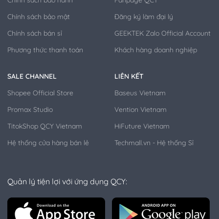
Chính sách bảo mật
Đăng ký làm đại lý
Chính sách bán sỉ
GEEKTEK Zalo Official Account
Phương thức thanh toán
Khách hàng doanh nghiệp
SALE CHANNEL
LIÊN KẾT
Shopee Official Store
Baseus Vietnam
Promax Studio
Vention Vietnam
TitokShop QCY Vietnam
HiFuture Vietnam
Hệ thống cửa hàng bán lẻ
Techmall.vn - Hệ thống Sỉ
Quản lý tiện lợi với ứng dụng QCY: