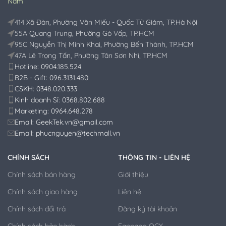
Nam
414 Xã Đàn, Phường Văn Miếu - Quốc Tử Giám, TP.Hà Nội
55A Quang Trung, Phường Gò Vấp, TP.HCM
95C Nguyễn Thị Minh Khai, Phường Bến Thành, TP.HCM
47A Lê Trọng Tấn, Phường Tân Sơn Nhì, TP.HCM
Hotline: 0904.185.524
B2B - Gift: 096.3131.480
CSKH: 0348.020.333
Kinh doanh Sỉ: 0368.802.688
Marketing: 0964.648.278
Email: GeekTek.vn@gmail.com
Email: phucnguyen@techmall.vn
CHÍNH SÁCH
THÔNG TIN - LIÊN HỆ
Chính sách bán hàng
Giới thiệu
Chính sách giao hàng
Liên hệ
Chính sách đổi trả
Đăng ký tài khoản
Chính sách bảo hành
Fanpage QCY