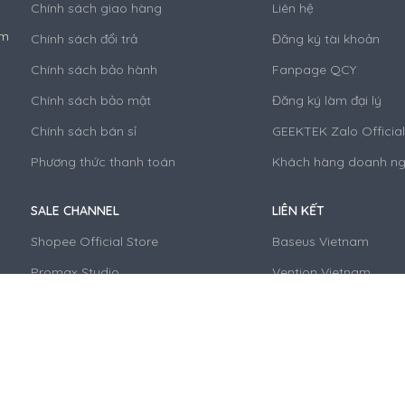
Chính sách giao hàng
Liên hệ
am
Chính sách đổi trả
Đăng ký tài khoản
Chính sách bảo hành
Fanpage QCY
Chính sách bảo mật
Đăng ký làm đại lý
Chính sách bán sỉ
GEEKTEK Zalo Officia
Phương thức thanh toán
Khách hàng doanh ng
SALE CHANNEL
LIÊN KẾT
Shopee Official Store
Baseus Vietnam
Promax Studio
Vention Vietnam
TitokShop QCY Vietnam
HiFuture Vietnam
Hệ thống cửa hàng bán lẻ
Techmall.vn - Hệ thống
QCY Vietnam Official
Copyright © 2024