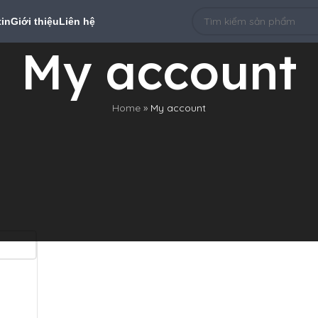
tin
Giới thiệu
Liên hệ
My account
Home
»
My account
Register
Registering for this site allows you to access your order st
fill in the fields below, and we'll get a new account set up 
will only ask you for information necessary to make the pu
and easier.
ĐĂNG KÝ