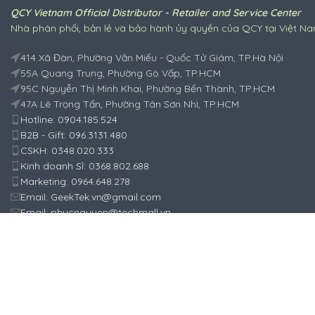
QCY Vietnam Official Distributor - Retailer and Service Center
Nhà phân phối, bản lẻ và bảo hành ủy quyền của QCY tại Việt N
414 Xã Đàn, Phường Văn Miếu - Quốc Tử Giám, TP.Hà Nội
55A Quang Trung, Phường Gò Vấp, TP.HCM
95C Nguyễn Thị Minh Khai, Phường Bến Thành, TP.HCM
47A Lê Trọng Tấn, Phường Tân Sơn Nhì, TP.HCM
Hotline: 0904.185.524
B2B - Gift: 096.3131.480
CSKH: 0348.020.333
Kinh doanh Sỉ: 0368.802.688
Marketing: 0964.648.278
Email: GeekTek.vn@gmail.com
Email: phucnguyen@techmall.vn