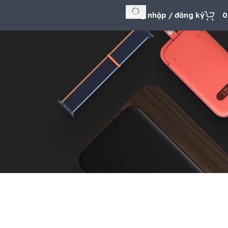
Đăng nhập / đăng ký
atus and history. Just
for you in no time. We
rchase process faster