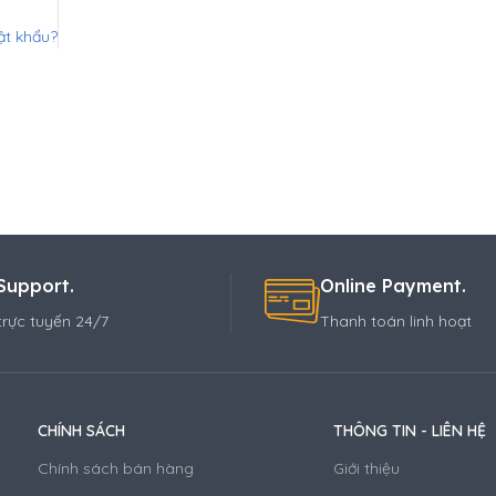
t khẩu?
Support.
Online Payment.
trực tuyến 24/7
Thanh toán linh hoạt
CHÍNH SÁCH
THÔNG TIN - LIÊN HỆ
Chính sách bán hàng
Giới thiệu