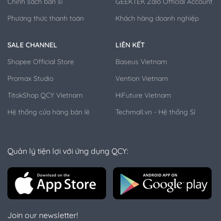
Chính sách bán sỉ
GEEKTEK Zalo Official Account
Phương thức thanh toán
Khách hàng doanh nghiệp
SALE CHANNEL
LIÊN KẾT
Shopee Official Store
Baseus Vietnam
Promax Studio
Vention Vietnam
TitokShop QCY Vietnam
HiFuture Vietnam
Hệ thống cửa hàng bán lẻ
Techmall.vn - Hệ thống Sỉ
Quản lý tiện lợi với ứng dụng QCY:
Join our newsletter!