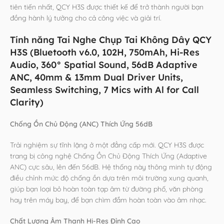
tiên tiến nhất, QCY H3S được thiết kế để trở thành người bạn
đồng hành lý tưởng cho cả công việc và giải trí.
Tính năng Tai Nghe Chụp Tai Không Dây QCY
H3S (Bluetooth v6.0, 102H, 750mAh, Hi-Res
Audio, 360° Spatial Sound, 56dB Adaptive
ANC, 40mm & 13mm Dual Driver Units,
Seamless Switching, 7 Mics with Al for Call
Clarity)
Chống Ồn Chủ Động (ANC) Thích Ứng 56dB
Trải nghiệm sự tĩnh lặng ở một đẳng cấp mới. QCY H3S được
trang bị công nghệ Chống Ồn Chủ Động Thích Ứng (Adaptive
ANC) cực sâu, lên đến 56dB. Hệ thống này thông minh tự động
điều chỉnh mức độ chống ồn dựa trên môi trường xung quanh,
giúp bạn loại bỏ hoàn toàn tạp âm từ đường phố, văn phòng
hay trên máy bay, để bạn chìm đắm hoàn toàn vào âm nhạc.
Chất Lượng Âm Thanh Hi-Res Đỉnh Cao