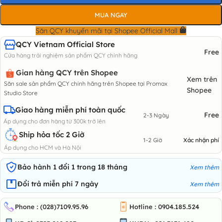
MUA NGAY
Săn QCY khuyến mãi tại Shopee Official Mall
QCY Vietnam Official Store
Free
Cửa hàng trải nghiệm sản phẩm QCY chính hãng
Gian hàng QCY trên Shopee
Xem trên
Săn sale sản phẩm QCY chính hãng trên Shopee tại Promax
Shopee
Studio Store
Giao hàng miễn phí toàn quốc
Free
2-3 Ngày
Áp dụng cho đơn hàng từ 300k trở lên
Ship hỏa tốc 2 Giờ
1-2 Giờ
Xác nhận phí
Áp dụng cho HCM và Hà Nội
Bảo hành 1 đổi 1 trong 18 tháng
Xem thêm
Đổi trả miễn phí 7 ngày
Xem thêm
Phone : (028)7109.95.96
Hotline : 0904.185.524