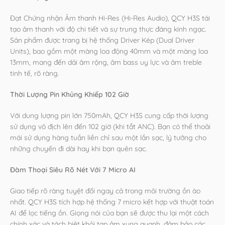
Đạt Chứng nhận Âm thanh Hi-Res (Hi-Res Audio), QCY H3S tái
tạo âm thanh với độ chi tiết và sự trung thực đáng kinh ngạc.
Sản phẩm được trang bị hệ thống Driver Kép (Dual Driver
Units), bao gồm một màng loa động 40mm và một màng loa
13mm, mang đến dải âm rộng, âm bass uy lực và âm treble
tinh tế, rõ ràng.
Thời Lượng Pin Khủng Khiếp 102 Giờ
Với dung lượng pin lớn 750mAh, QCY H3S cung cấp thời lượng
sử dụng vô địch lên đến 102 giờ (khi tắt ANC). Bạn có thể thoải
mái sử dụng hàng tuần liền chỉ sau một lần sạc, lý tưởng cho
những chuyến đi dài hay khi bạn quên sạc.
Đàm Thoại Siêu Rõ Nét Với 7 Micro AI
Giao tiếp rõ ràng tuyệt đối ngay cả trong môi trường ồn ào
nhất. QCY H3S tích hợp hệ thống 7 micro kết hợp với thuật toán
AI để lọc tiếng ồn. Giọng nói của bạn sẽ được thu lại một cách
chính xác và tách biệt khỏi tạp âm xung quanh, đảm bảo các