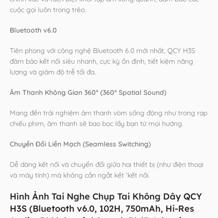
cuộc gọi luôn trong trẻo.
Bluetooth v6.0
Tiên phong với công nghệ Bluetooth 6.0 mới nhất, QCY H3S
đảm bảo kết nối siêu nhanh, cực kỳ ổn định, tiết kiệm năng
lượng và giảm độ trễ tối đa.
Âm Thanh Không Gian 360° (360° Spatial Sound)
Mang đến trải nghiệm âm thanh vòm sống động như trong rạp
chiếu phim, âm thanh sẽ bao bọc lấy bạn từ mọi hướng.
Chuyển Đổi Liền Mạch (Seamless Switching)
Dễ dàng kết nối và chuyển đổi giữa hai thiết bị (như điện thoại
và máy tính) mà không cần ngắt kết ‘kết nối.
Hình Ảnh Tai Nghe Chụp Tai Không Dây QCY
H3S (Bluetooth v6.0, 102H, 750mAh, Hi-Res