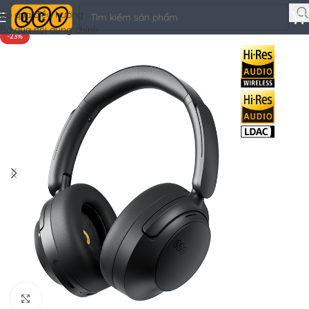
l Driver Units, Seamless Switching, 7 Mics with Al for Call Clarity)
Bỏ qua điều hướng
Bỏ qua nội dung chính
-23%
Nhấp để phóng to