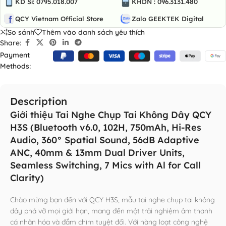
KD Sỉ: 0795.018.007
KHDN : 096.3131.480
QCY Vietnam Official Store
Zalo GEEKTEK Digital
So sánh
Thêm vào danh sách yêu thích
Share:
Payment
Methods:
Description
Giới thiệu Tai Nghe Chụp Tai Không Dây QCY
H3S (Bluetooth v6.0, 102H, 750mAh, Hi-Res
Audio, 360° Spatial Sound, 56dB Adaptive
ANC, 40mm & 13mm Dual Driver Units,
Seamless Switching, 7 Mics with Al for Call
Clarity)
Chào mừng bạn đến với QCY H3S, mẫu tai nghe chụp tai không
dây phá vỡ mọi giới hạn, mang đến một trải nghiệm âm thanh
cá nhân hóa và đắm chìm tuyệt đối. Với hàng loạt công nghệ