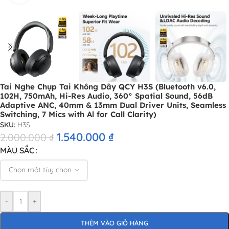
Tai Nghe Chụp Tai Không Dây QCY H3S (Bluetooth v6.0,
102H, 750mAh, Hi-Res Audio, 360° Spatial Sound, 56dB
Adaptive ANC, 40mm & 13mm Dual Driver Units, Seamless
Switching, 7 Mics with Al for Call Clarity)
SKU:
H3S
1.540.000
₫
2.000.000
₫
MÀU SẮC
-
+
THÊM VÀO GIỎ HÀNG