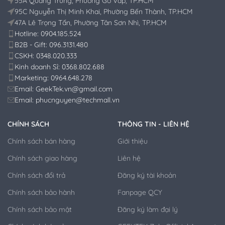
55A Quang Trung, Phường Gò Vấp, TP.HCM
95C Nguyễn Thị Minh Khai, Phường Bến Thành, TP.HCM
47A Lê Trọng Tấn, Phường Tân Sơn Nhì, TP.HCM
Hotline: 0904.185.524
B2B - Gift: 096.3131.480
CSKH: 0348.020.333
Kinh doanh Sỉ: 0368.802.688
Marketing: 0964.648.278
Email: GeekTek.vn@gmail.com
Email: phucnguyen@techmall.vn
CHÍNH SÁCH
THÔNG TIN - LIÊN HỆ
Chính sách bán hàng
Giới thiệu
Chính sách giao hàng
Liên hệ
Chính sách đổi trả
Đăng ký tài khoản
Chính sách bảo hành
Fanpage QCY
Chính sách bảo mật
Đăng ký làm đại lý