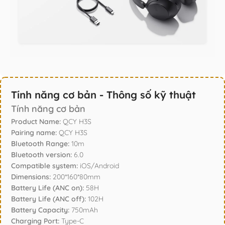
Tính năng cơ bản - Thông số kỹ thuật
Tính năng cơ bản
Product Name:
QCY H3S
Pairing name:
QCY H3S
Bluetooth Range:
10m
Bluetooth version:
6.0
Compatible system:
iOS/Android
Dimensions:
200*160*80mm
Battery Life (ANC on):
58H
Battery Life (ANC off):
102H
Battery Capacity:
750mAh
Charging Port:
Type-C