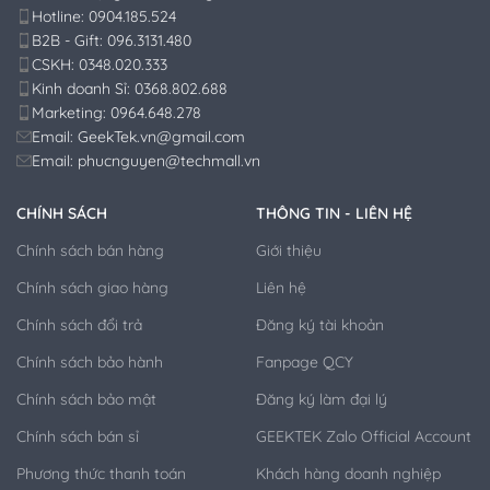
Hotline: 0904.185.524
B2B - Gift: 096.3131.480
CSKH: 0348.020.333
Kinh doanh Sỉ: 0368.802.688
Marketing: 0964.648.278
Email: GeekTek.vn@gmail.com
Email: phucnguyen@techmall.vn
CHÍNH SÁCH
THÔNG TIN - LIÊN HỆ
Chính sách bán hàng
Giới thiệu
Chính sách giao hàng
Liên hệ
Chính sách đổi trả
Đăng ký tài khoản
Chính sách bảo hành
Fanpage QCY
Chính sách bảo mật
Đăng ký làm đại lý
Chính sách bán sỉ
GEEKTEK Zalo Official Account
Phương thức thanh toán
Khách hàng doanh nghiệp