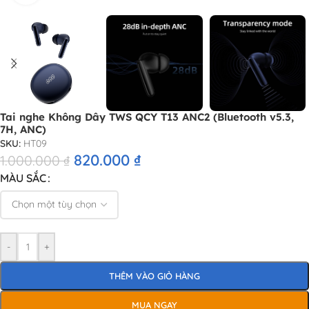
Tai nghe Không Dây TWS QCY T13 ANC2 (Bluetooth v5.3,
7H, ANC)
SKU:
HT09
820.000
₫
1.000.000
₫
MÀU SẮC
-
+
THÊM VÀO GIỎ HÀNG
MUA NGAY