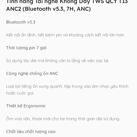
Tính năng Tai nghe Không Dây TWS QCY T13
ANC2 (Bluetooth v5.3, 7H, ANC)
Bluetooth v5.3
Kết nối ổn định, tiết kiệm pin và khoảng cách kết nối lớn hơn.
Thời lượng pin 7 giờ
Sử dụng lâu dài mà không cần lo lắng về việc sạc lại.
Công nghệ chống ồn ANC
Loại bỏ tiếng ồn xung quanh, tập trung vào âm nhạc yêu thích
hoặc cuộc gọi.
Thiết kế Ergonomic
Ôm vừa vặn, thoải mái cho tai trong thời gian dài sử dụng.
Chất liệu chất lượng cao