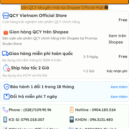
Săn QCY khuyến mãi tại Shopee Official Mall
QCY Vietnam Official Store
Free
Cửa hàng trải nghiệm sản phẩm QCY chính hãng
Gian hàng QCY trên Shopee
Xem trên
Săn sale sản phẩm QCY chính hãng trên Shopee tại Promax
Shopee
Studio Store
Giao hàng miễn phí toàn quốc
Free
2-3 Ngày
Áp dụng cho đơn hàng từ 300k trở lên
Ship hỏa tốc 2 Giờ
1-2 Giờ
Xác nhận phí
Áp dụng cho HCM và Hà Nội
Bảo hành 1 đổi 1 trong 18 tháng
Xem thêm
Đổi trả miễn phí 7 ngày
Xem thêm
Phone : (028)7109.95.96
Hotline : 0904.185.524
KD Sỉ: 0795.018.007
KHDN : 096.3131.480