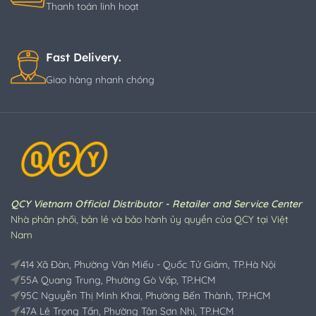
Thanh toán linh hoạt
Fast Delivery.
Giao hàng nhanh chóng
QCY Vietnam Official Distributor - Retailer and Service Center
Nhà phân phối, bản lẻ và bảo hành ủy quyền của QCY tại Việt
Nam
414 Xã Đàn, Phường Văn Miếu - Quốc Tử Giám, TP.Hà Nội
55A Quang Trung, Phường Gò Vấp, TP.HCM
95C Nguyễn Thị Minh Khai, Phường Bến Thành, TP.HCM
47A Lê Trọng Tấn, Phường Tân Sơn Nhì, TP.HCM