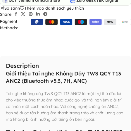
QCY Vietnam Official Store
Zalo GEEKTEK Digital
So sánh
Thêm vào danh sách yêu thích
Share:
Payment
Methods:
Description
Giới thiệu Tai nghe Không Dây TWS QCY T13
ANC2 (Bluetooth v5.3, 7H, ANC)
Tai nghe không dây TWS QCY T13 ANC2 là một trợ thủ đắc lực
cho việc thưởng thức âm nhạc, cuộc gọi và trải nghiệm giải trí
cá nhân một cách hoàn hảo. Với công nghệ chống ồn ANC2,
bạn sẽ được tận hưởng âm thanh trong trẻo và chất lượng cao
mà không bị ảnh hưởng bởi tiếng ồn bên ngoài.