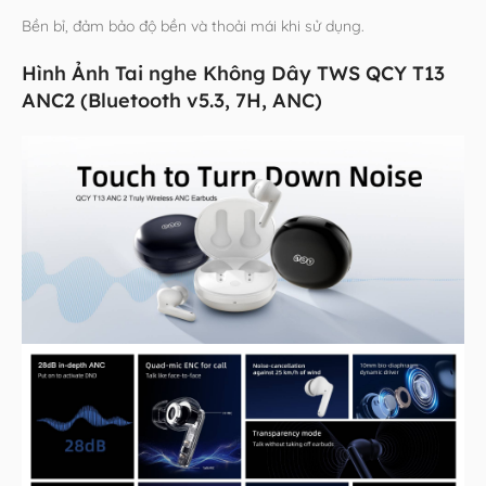
Bền bỉ, đảm bảo độ bền và thoải mái khi sử dụng.
Hình Ảnh Tai nghe Không Dây TWS QCY T13
ANC2 (Bluetooth v5.3, 7H, ANC)