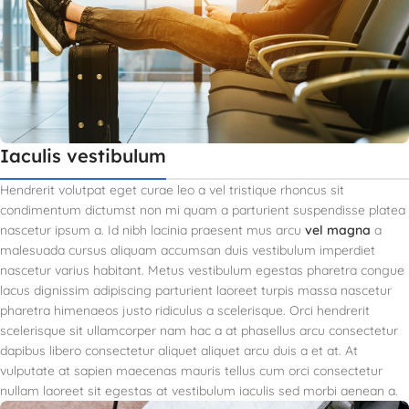
Iaculis vestibulum
Hendrerit volutpat eget curae leo a vel tristique rhoncus sit
condimentum dictumst non mi quam a parturient suspendisse platea
nascetur ipsum a. Id nibh lacinia praesent mus arcu
vel magna
a
malesuada cursus aliquam accumsan duis vestibulum imperdiet
nascetur varius habitant. Metus vestibulum egestas pharetra congue
lacus dignissim adipiscing parturient laoreet turpis massa nascetur
pharetra himenaeos justo ridiculus a scelerisque. Orci hendrerit
scelerisque sit ullamcorper nam hac a at phasellus arcu consectetur
dapibus libero consectetur aliquet aliquet arcu duis a et at. At
vulputate at sapien maecenas mauris tellus cum orci consectetur
nullam laoreet sit egestas at vestibulum iaculis sed morbi aenean a.