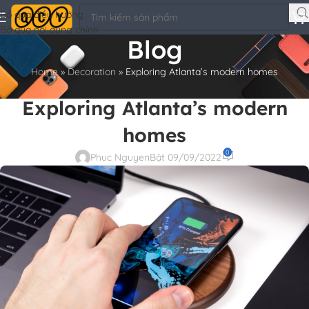
Bỏ qua điều hướng
Bỏ qua nội dung chính
Blog
Home
»
Decoration
»
Exploring Atlanta’s modern homes
DECORATION
Exploring Atlanta’s modern
homes
0
Phuc Nguyen
Bật 09/09/2022