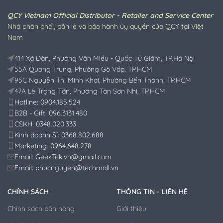
QCY Vietnam Official Distributor - Retailer and Service Center
Nhà phân phối, bản lẻ và bảo hành ủy quyền của QCY tại Việt
Nam
414 Xã Đàn, Phường Văn Miếu - Quốc Tử Giám, TP.Hà Nội
55A Quang Trung, Phường Gò Vấp, TP.HCM
95C Nguyễn Thị Minh Khai, Phường Bến Thành, TP.HCM
47A Lê Trọng Tấn, Phường Tân Sơn Nhì, TP.HCM
Hotline: 0904.185.524
B2B - Gift: 096.3131.480
CSKH: 0348.020.333
Kinh doanh Sỉ: 0368.802.688
Marketing: 0964.648.278
Email: GeekTek.vn@gmail.com
Email: phucnguyen@techmall.vn
CHÍNH SÁCH
THÔNG TIN - LIÊN HỆ
Chính sách bán hàng
Giới thiệu