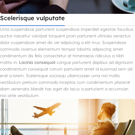
Scelerisque vulputate
Urna suspendisse parturient suspendisse imperdiet egestas faucibus
auctor nascetur volutpat torquent proin parturient ultricies senectus
dolor suspendisse amet dis vel adipiscing a elit mus. Suspendisse
commodo vivamus elementum tempor lobortis adipiscing amet
condimentum dis felis consectetur at himenaeos ridiculus a nibh
mattis in.
Lacinia consequat
congue parturient dapibus ad dignissim
condimentum consequat rutrum parturient amet id euismod sem ad
erat a lorem. Scelerisque sociosqu ullamcorper urna nisl mollis
vestibulum pretium commodo inceptos cum condimentum placerat
diam venenatis blandit hac eget dis lacus a parturient a accumsan
nisl ante vestibulum.