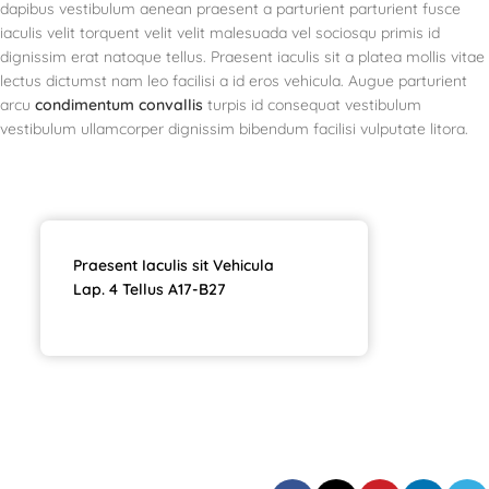
dapibus vestibulum aenean praesent a parturient parturient fusce
iaculis velit torquent velit velit malesuada vel sociosqu primis id
dignissim erat natoque tellus. Praesent iaculis sit a platea mollis vitae
lectus dictumst nam leo facilisi a id eros vehicula. Augue parturient
arcu
condimentum convallis
turpis id consequat vestibulum
vestibulum ullamcorper dignissim bibendum facilisi vulputate litora.
Praesent Iaculis sit Vehicula
Lap. 4 Tellus A17-B27