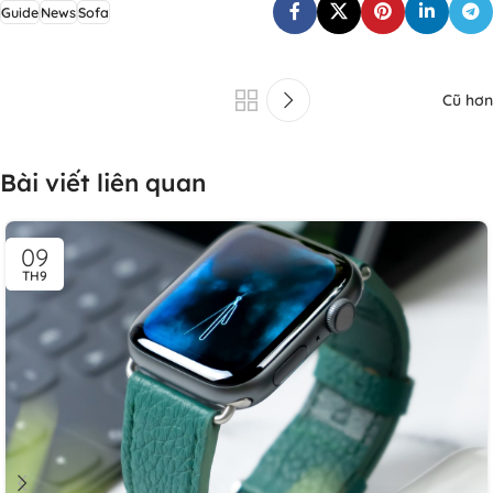
Guide
News
Sofa
Cũ hơn
Bài viết liên quan
09
TH9