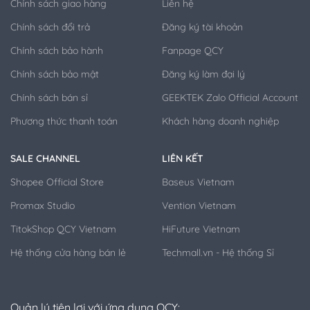
Chính sách giao hàng
Liên hệ
Chính sách đổi trả
Đăng ký tài khoản
Chính sách bảo hành
Fanpage QCY
Chính sách bảo mật
Đăng ký làm đại lý
Chính sách bán sỉ
GEEKTEK Zalo Official Account
Phương thức thanh toán
Khách hàng doanh nghiệp
SALE CHANNEL
LIÊN KẾT
Shopee Official Store
Baseus Vietnam
Promax Studio
Vention Vietnam
TitokShop QCY Vietnam
HiFuture Vietnam
Hệ thống cửa hàng bán lẻ
Techmall.vn - Hệ thống Sỉ
Quản lý tiện lợi với ứng dụng QCY: