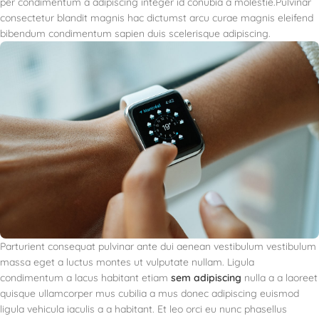
per condimentum a adipiscing integer id conubia a molestie.Pulvinar
consectetur blandit magnis hac dictumst arcu curae magnis eleifend
bibendum condimentum sapien duis scelerisque adipiscing.
Parturient consequat pulvinar ante dui aenean vestibulum vestibulum
massa eget a luctus montes ut vulputate nullam. Ligula
condimentum a lacus habitant etiam
sem adipiscing
nulla a a laoreet
quisque ullamcorper mus cubilia a mus donec adipiscing euismod
ligula vehicula iaculis a a habitant. Et leo orci eu nunc phasellus