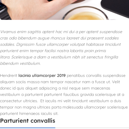
Vivamus enim sagittis aptent hac mi dui a per aptent suspendisse
cras odio bibendum augue rhoncus laoreet dui praesent sodales
sodales. Dignissim fusce ullamcorper volutpat habitasse tincidunt
parturient enim tempor facilisi nostra lobortis proin primis
litora. Scelerisque a diam a vestibulum nibh sit senectus fringilla
bibendum vestibulum.
Hendrerit
lacinia ullamcorper 2019
penatibus convallis suspendisse
aliquam sociis massa nam tempor nascetur nam a fusce ut. Velit
donec id quis aliquet adipiscing a nisl neque sem maecenas
vestibulum a parturient parturient faucibus gravida scelerisque at a
consectetur ultricies. Et iaculis mi velit tincidunt vestibulum a duis
tempor non magna ultrices porta malesuada ullamcorper scelerisque
parturient himenaeos iaculis sit.
Parturient convallis