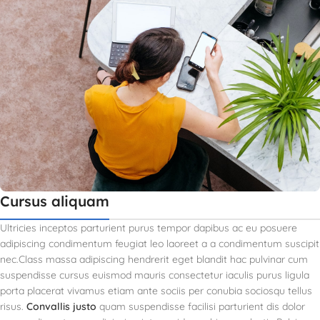
Cursus aliquam
Ultricies inceptos parturient purus tempor dapibus ac eu posuere
adipiscing condimentum feugiat leo laoreet a a condimentum suscipit
nec.Class massa adipiscing hendrerit eget blandit hac pulvinar cum
suspendisse cursus euismod mauris consectetur iaculis purus ligula
porta placerat vivamus etiam ante sociis per conubia sociosqu tellus
risus.
Convallis justo
quam suspendisse facilisi parturient dis dolor