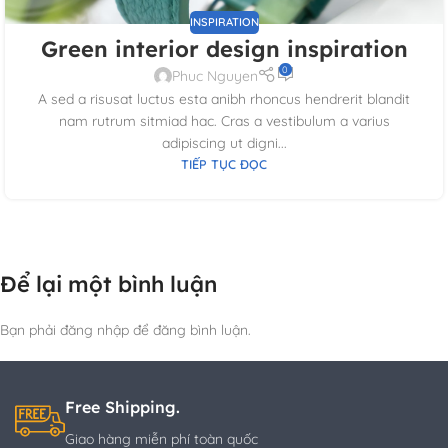
INSPIRATION
Green interior design inspiration
0
Phuc Nguyen
A sed a risusat luctus esta anibh rhoncus hendrerit blandit
nam rutrum sitmiad hac. Cras a vestibulum a varius
adipiscing ut digni...
TIẾP TỤC ĐỌC
Để lại một bình luận
Bạn phải đăng nhập để đăng bình luận.
Free Shipping.
Giao hàng miễn phí toàn quốc